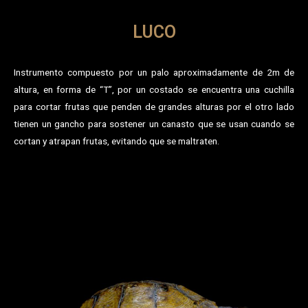
LUCO
Instrumento compuesto por un palo aproximadamente de 2m de
altura, en forma de “T”, por un costado se encuentra una cuchilla
para cortar frutas que penden de grandes alturas por el otro lado
tienen un gancho para sostener un canasto que se usan cuando se
cortan y atrapan frutas, evitando que se maltraten.
Acervo Escultórico del Parque Museo La Venta
Museo Regional de Antropología Carlos Pellicer Cámara
Museo de Historia de Tabasco Casa de los Azulejos